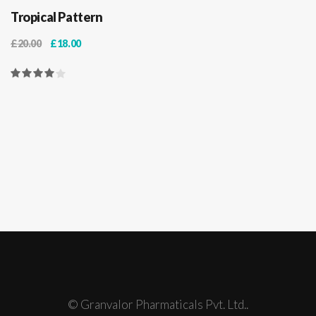
Tropical Pattern
£
20.00
£
18.00
© Granvalor Pharmaticals Pvt. Ltd..