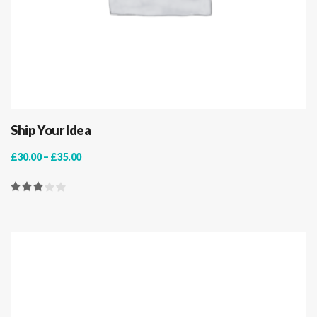
Ship Your Idea
£
30.00
–
£
35.00