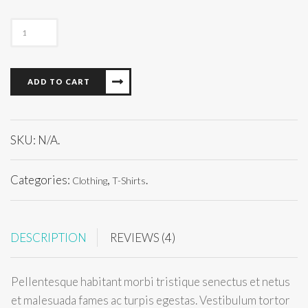
Ship
Your
Idea
quantity
ADD TO CART
SKU:
N/A
.
Categories:
,
.
Clothing
T-Shirts
DESCRIPTION
REVIEWS (4)
Pellentesque habitant morbi tristique senectus et netus
et malesuada fames ac turpis egestas. Vestibulum tortor