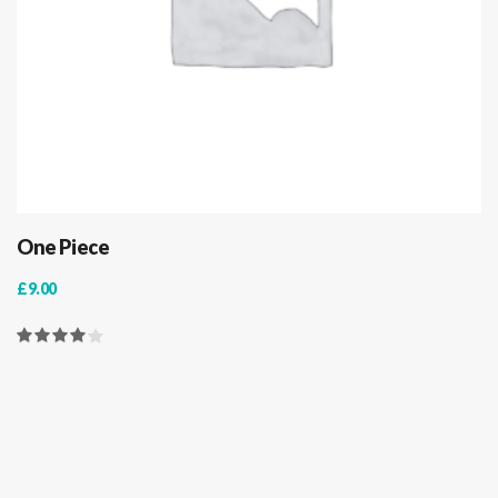
One Piece
£
9.00