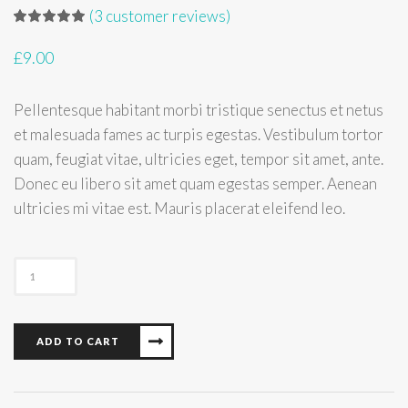
(
3
customer reviews)
£
9.00
Pellentesque habitant morbi tristique senectus et netus
et malesuada fames ac turpis egestas. Vestibulum tortor
quam, feugiat vitae, ultricies eget, tempor sit amet, ante.
Donec eu libero sit amet quam egestas semper. Aenean
ultricies mi vitae est. Mauris placerat eleifend leo.
Stripe
Long
sleeve
quantity
ADD TO CART